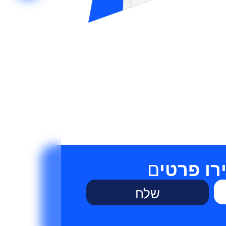
ו פרטי
ם
שלח