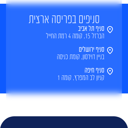
סניפים בפריסה ארצית
סניף תל אביב
הברזל 15, קומה 4 רמת החייל
סניף ירושלים
בניין דוידסון, קומת כניסה
סניף חיפה
קניון לב המפרץ, קומה 1