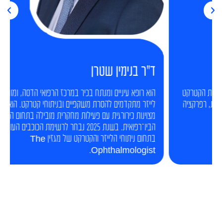
ד"ר בנימין שטרן
הוא רופא עיניים ומנתח בכיר במרכז הרפואי הדסה, ומומחה בניתוחי
לייזר מתקדמים להסרת משקפיים ובניתוחי קטרקט. הוא משלב
מצוינות כירורגית עם פעילות מחקרית מובילה בתחום האופטיקה
הביו־רפואית. בשנת 2025 נבחר לרשימת הכוכבים העולים בעולם
בתחום ניתוחי הלייזר והקטרקט של מגזין The
Ophthalmologist.